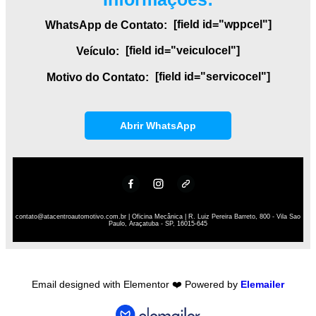
[field id="wppcel"]
WhatsApp de Contato:
[field id="veiculocel"]
Veículo:
[field id="servicocel"]
Motivo do Contato:
Abrir WhatsApp
contato@atacentroautomotivo.com.br | Oficina Mecânica | R. Luiz Pereira Barreto, 800 - Vila Sao
Paulo, Araçatuba - SP, 16015-645
Email designed with Elementor ❤️ Powered by
Elemailer